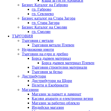
Къща за гости Арбанаси
Бизнес Каталог на Габрово
гр. Габрово
гр. Севлиево
Бизнес каталог на Стара Загора
гр. Стара Загора
Бизнес Каталог на Смолян
гр. Смолян
ТЪРГОВИЯ
Търговия с метали
Търговия метали Плевен
Недвижими имоти
Търговии на едро и дребно
Борса дървен материал
Борса дървен материал Плевен
Търговия строителни материали
Търговия за бельо
Дистрибутори
Дистрибутори на Щори
Пелети и Екобрикети
Магазини
Магазин за паркет и ламинат
Касови апарати и електронни везни
Магазин за работно облекло
Индийски магазин