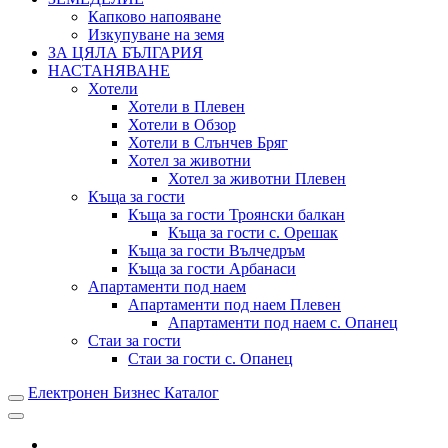
Капково напояване
Изкупуване на земя
ЗА ЦЯЛА БЪЛГАРИЯ
НАСТАНЯВАНЕ
Хотели
Хотели в Плевен
Хотели в Обзор
Хотели в Слънчев Бряг
Хотел за животни
Хотел за животни Плевен
Къща за гости
Къща за гости Троянски балкан
Къща за гости с. Орешак
Къща за гости Вълчедръм
Къща за гости Арбанаси
Апартаменти под наем
Апартаменти под наем Плевен
Апартаменти под наем с. Опанец
Стаи за гости
Стаи за гости с. Опанец
Електронен Бизнес Каталог