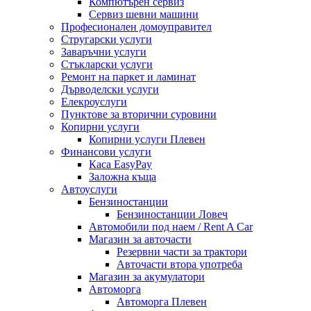
Компютърен сервиз
Сервиз шевни машини
Професионален домоуправител
Стругарски услуги
Заваръчни услуги
Стъкларски услуги
Ремонт на паркет и ламинат
Дърводелски услуги
Елекроуслуги
Пунктове за вторични суровини
Копирни услуги
Копирни услуги Плевен
Финансови услуги
Каса EasyPay
Заложна къща
Автоуслуги
Бензиностанции
Бензиностанции Ловеч
Автомобили под наем / Rent A Car
Магазин за авточасти
Резервни части за трактори
Авточасти втора употреба
Магазин за акумулатори
Автоморга
Автоморга Плевен