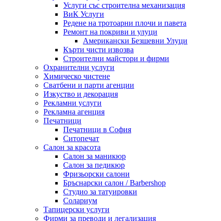
Услуги със строителна механизация
ВиК Услуги
Редене на тротоарни плочи и павета
Ремонт на покриви и улуци
Американски Безшевни Улуци
Кърти чисти извозва
Строителни майстори и фирми
Охранителни услуги
Химическо чистене
Сватбени и парти агенции
Изкуство и декорация
Рекламни услуги
Рекламна агенция
Печатници
Печатници в София
Ситопечат
Салон за красота
Салон за маникюр
Салон за педикюр
Фризьорски салони
Бръснарски салон / Barbershop
Студио за татуировки
Солариум
Тапицерски услуги
Фирми за преводи и легализация