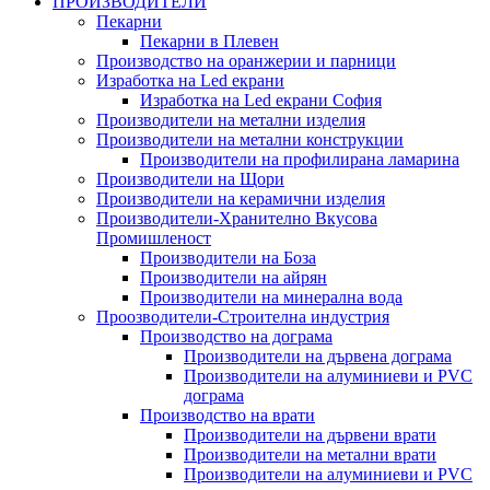
ПРОИЗВОДИТЕЛИ
Пекарни
Пекарни в Плевен
Производство на оранжерии и парници
Изработка на Led екрани
Изработка на Led екрани София
Производители на метални изделия
Производители на метални конструкции
Производители на профилирана ламарина
Производители на Щори
Производители на керамични изделия
Производители-Хранително Вкусова
Промишленост
Производители на Боза
Производители на айрян
Производители на минерална вода
Проозводители-Строителна индустрия
Производство на дограма
Производители на дървена дограма
Производители на алуминиеви и PVC
дограма
Производство на врати
Производители на дървени врати
Производители на метални врати
Производители на алуминиеви и PVC