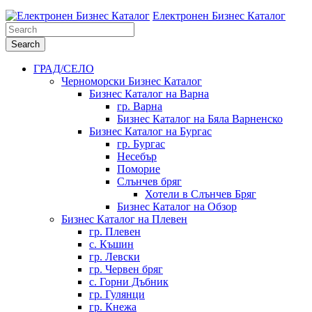
Електронен Бизнес Каталог
Search
Електронен Бизнес Каталог на България
for:
ГРАД/СЕЛО
Черноморски Бизнес Каталог
Бизнес Каталог на Варна
гр. Варна
Бизнес Каталог на Бяла Варненско
Бизнес Каталог на Бургас
гр. Бургас
Несебър
Поморие
Слънчев бряг
Хотели в Слънчев Бряг
Бизнес Каталог на Обзор
Бизнес Каталог на Плевен
гр. Плевен
с. Къшин
гр. Левски
гр. Червен бряг
с. Горни Дъбник
гр. Гулянци
гр. Кнежа