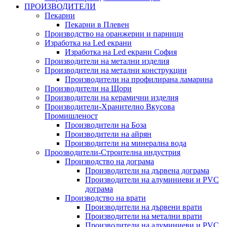
ПРОИЗВОДИТЕЛИ
Пекарни
Пекарни в Плевен
Производство на оранжерии и парници
Изработка на Led екрани
Изработка на Led екрани София
Производители на метални изделия
Производители на метални конструкции
Производители на профилирана ламарина
Производители на Щори
Производители на керамични изделия
Производители-Хранително Вкусова
Промишленост
Производители на Боза
Производители на айрян
Производители на минерална вода
Проозводители-Строителна индустрия
Производство на дограма
Производители на дървена дограма
Производители на алуминиеви и PVC
дограма
Производство на врати
Производители на дървени врати
Производители на метални врати
Производители на алуминиеви и PVC