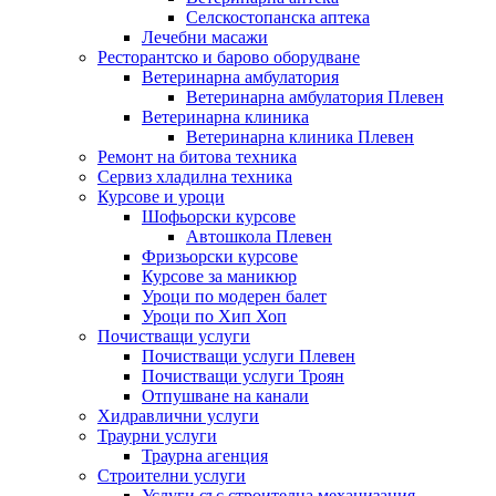
Селскостопанска аптека
Лечебни масажи
Ресторантско и барово оборудване
Ветеринарна амбулатория
Ветеринарна амбулатория Плевен
Ветеринарна клиника
Ветеринарна клиника Плевен
Ремонт на битова техника
Сервиз хладилна техника
Курсове и уроци
Шофьорски курсове
Автошкола Плевен
Фризьорски курсове
Курсове за маникюр
Уроци по модерен балет
Уроци по Хип Хоп
Почистващи услуги
Почистващи услуги Плевен
Почистващи услуги Троян
Отпушване на канали
Хидравлични услуги
Траурни услуги
Траурна агенция
Строителни услуги
Услуги със строителна механизация