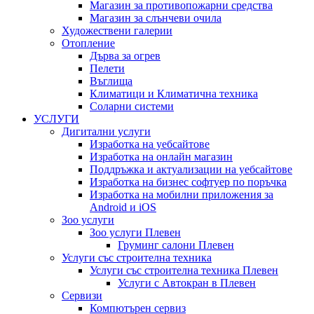
Магазин за противопожарни средства
Магазин за слънчеви очила
Художествени галерии
Отопление
Дърва за огрев
Пелети
Въглища
Климатици и Климатична техника
Соларни системи
УСЛУГИ
Дигитални услуги
Изработка на уебсайтове
Изработка на онлайн магазин
Поддръжка и актуализации на уебсайтове
Изработка на бизнес софтуер по поръчка
Изработка на мобилни приложения за
Android и iOS
Зоо услуги
Зоо услуги Плевен
Груминг салони Плевен
Услуги със строителна техника
Услуги със строителна техника Плевен
Услуги с Автокран в Плевен
Сервизи
Компютърен сервиз