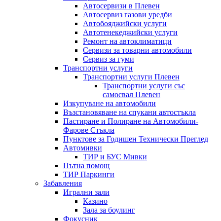
Автосервизи в Плевен
Автосервиз газови уредби
Автобояджийски услуги
Автотенекеджийски услуги
Ремонт на автоклиматици
Сервизи за товарни автомобили
Сервиз за гуми
Транспортни услуги
Транспортни услуги Плевен
Транспортни услуги със
самосвал Плевен
Изкупуване на автомобили
Възстановяване на спукани автостъкла
Пастиране и Полиране на Автомобили-
Фарове Стъкла
Пунктове за Годишен Технически Преглед
Автомивки
ТИР и БУС Мивки
Пътна помощ
ТИР Паркинги
Забавления
Игрални зали
Казино
Зала за боулинг
Фокусник