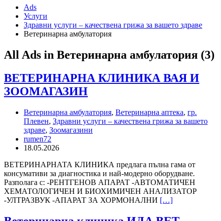
Ads
Услуги
Здравни услуги – качествена грижа за вашето здраве
Ветеринарна амбулатория
RSS
All Ads in Ветеринарна амбулатория (3)
Feed
for
ВЕТЕРИНАРНА
ВЕТЕРИНАРНА КЛИНИКА ВАЯ И
ad
КЛИНИКА
tag
ЗООМАГАЗИН
ВАЯ
Ветеринарна
И
амбулатория
ЗООМАГАЗИН
Ветеринарна амбулатория
,
Ветеринарна аптека
,
гр.
Плевен
,
Здравни услуги – качествена грижа за вашето
здраве
,
Зоомагазини
rumen72
18.05.2026
ВЕТЕРИНАРНАТА КЛИНИКА предлага пълна гама от
консумативи за диагностика и най-модерно оборудване.
Разполага с: -РЕНТГЕНОВ АПАРАТ -АВТОМАТИЧЕН
ХЕМАТОЛОГИЧЕН И БИОХИМИЧЕН АНАЛИЗАТОР
-УЛТРАЗВУК -АПАРАТ ЗА ХОРМОНАЛНИ
[…]
Ветеринарна
Ветеринарна клиника ИДА ВЕТ