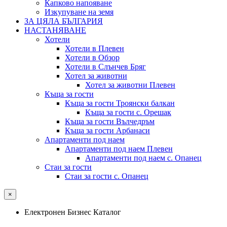
Капково напояване
Изкупуване на земя
ЗА ЦЯЛА БЪЛГАРИЯ
НАСТАНЯВАНЕ
Хотели
Хотели в Плевен
Хотели в Обзор
Хотели в Слънчев Бряг
Хотел за животни
Хотел за животни Плевен
Къща за гости
Къща за гости Троянски балкан
Къща за гости с. Орешак
Къща за гости Вълчедръм
Къща за гости Арбанаси
Апартаменти под наем
Апартаменти под наем Плевен
Апартаменти под наем с. Опанец
Стаи за гости
Стаи за гости с. Опанец
×
Електронен Бизнес Каталог