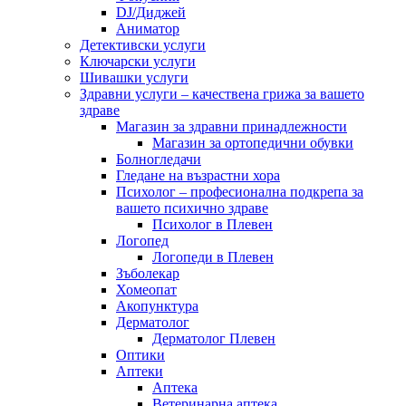
DJ/Диджей
Аниматор
Детективски услуги
Ключарски услуги
Шивашки услуги
Здравни услуги – качествена грижа за вашето
здраве
Магазин за здравни принадлежности
Магазин за ортопедични обувки
Болногледачи
Гледане на възрастни хора
Психолог – професионална подкрепа за
вашето психично здраве
Психолог в Плевен
Логопед
Логопеди в Плевен
Зъболекар
Хомеопат
Акопунктура
Дерматолог
Дерматолог Плевен
Оптики
Аптеки
Аптека
Ветеринарна аптека