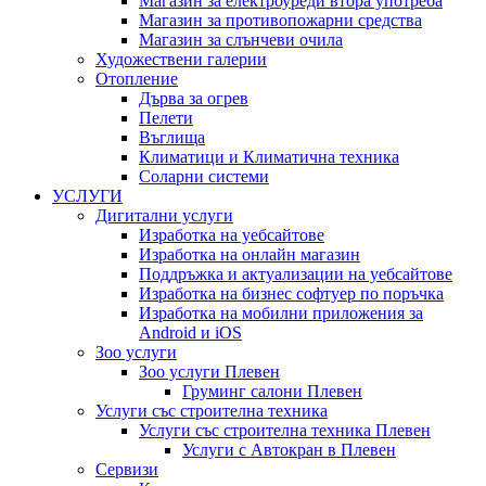
Магазин за електроуреди втора употреба
Магазин за противопожарни средства
Магазин за слънчеви очила
Художествени галерии
Отопление
Дърва за огрев
Пелети
Въглища
Климатици и Климатична техника
Соларни системи
УСЛУГИ
Дигитални услуги
Изработка на уебсайтове
Изработка на онлайн магазин
Поддръжка и актуализации на уебсайтове
Изработка на бизнес софтуер по поръчка
Изработка на мобилни приложения за
Android и iOS
Зоо услуги
Зоо услуги Плевен
Груминг салони Плевен
Услуги със строителна техника
Услуги със строителна техника Плевен
Услуги с Автокран в Плевен
Сервизи