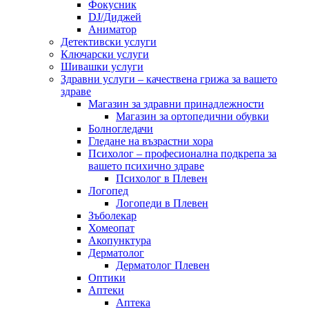
Фокусник
DJ/Диджей
Аниматор
Детективски услуги
Ключарски услуги
Шивашки услуги
Здравни услуги – качествена грижа за вашето
здраве
Магазин за здравни принадлежности
Магазин за ортопедични обувки
Болногледачи
Гледане на възрастни хора
Психолог – професионална подкрепа за
вашето психично здраве
Психолог в Плевен
Логопед
Логопеди в Плевен
Зъболекар
Хомеопат
Акопунктура
Дерматолог
Дерматолог Плевен
Оптики
Аптеки
Аптека