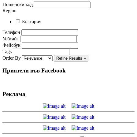
Пощенски код
Region
България
Телефон
Уебсайт
Фейсбук
Tags
Order By
Refine Results ››
Приятели във Facebook
Реклама