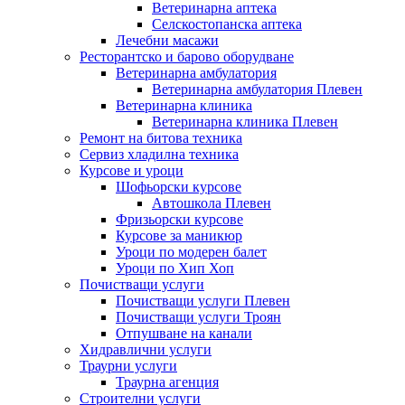
Ветеринарна аптека
Селскостопанска аптека
Лечебни масажи
Ресторантско и барово оборудване
Ветеринарна амбулатория
Ветеринарна амбулатория Плевен
Ветеринарна клиника
Ветеринарна клиника Плевен
Ремонт на битова техника
Сервиз хладилна техника
Курсове и уроци
Шофьорски курсове
Автошкола Плевен
Фризьорски курсове
Курсове за маникюр
Уроци по модерен балет
Уроци по Хип Хоп
Почистващи услуги
Почистващи услуги Плевен
Почистващи услуги Троян
Отпушване на канали
Хидравлични услуги
Траурни услуги
Траурна агенция
Строителни услуги