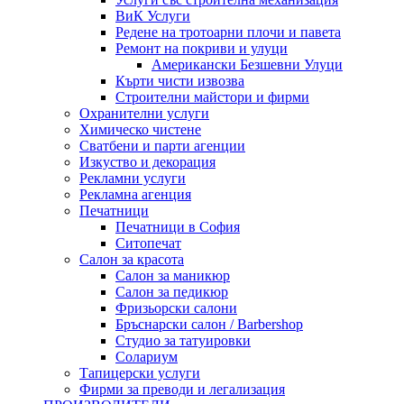
ВиК Услуги
Редене на тротоарни плочи и павета
Ремонт на покриви и улуци
Американски Безшевни Улуци
Кърти чисти извозва
Строителни майстори и фирми
Охранителни услуги
Химическо чистене
Сватбени и парти агенции
Изкуство и декорация
Рекламни услуги
Рекламна агенция
Печатници
Печатници в София
Ситопечат
Салон за красота
Салон за маникюр
Салон за педикюр
Фризьорски салони
Бръснарски салон / Barbershop
Студио за татуировки
Солариум
Тапицерски услуги
Фирми за преводи и легализация