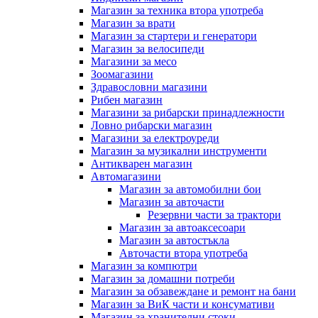
Магазин за техника втора употреба
Магазин за врати
Магазин за стартери и генератори
Магазин за велосипеди
Магазини за месо
Зоомагазини
Здравословни магазини
Рибен магазин
Магазини за рибарски принадлежности
Ловно рибарски магазин
Магазини за електроуреди
Магазин за музикални инструменти
Антикварен магазин
Автомагазини
Магазин за автомобилни бои
Магазин за авточасти
Резервни части за трактори
Магазин за автоаксесоари
Магазин за автостъкла
Авточасти втора употреба
Магазин за компютри
Магазин за домашни потреби
Магазин за обзавеждане и ремонт на бани
Магазин за ВиК части и консумативи
Магазин за хранителни стоки