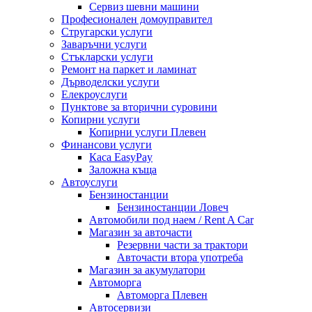
Сервиз шевни машини
Професионален домоуправител
Стругарски услуги
Заваръчни услуги
Стъкларски услуги
Ремонт на паркет и ламинат
Дърводелски услуги
Елекроуслуги
Пунктове за вторични суровини
Копирни услуги
Копирни услуги Плевен
Финансови услуги
Каса EasyPay
Заложна къща
Автоуслуги
Бензиностанции
Бензиностанции Ловеч
Автомобили под наем / Rent A Car
Магазин за авточасти
Резервни части за трактори
Авточасти втора употреба
Магазин за акумулатори
Автоморга
Автоморга Плевен
Автосервизи