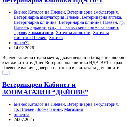
клиника
ИДА
Бизнес Каталог на Плевен
,
Ветеринарна амбулатория
,
ВЕТ
Ветеринарна амбулатория Плевен
,
Ветеринарна аптека
,
Ветеринарна клиника
,
Ветеринарна клиника Плевен
,
гр.
Плевен
,
Здравни услуги – качествена грижа за вашето
здраве
,
Зоомагазини
,
Хотел за животни
,
Хотел за
животни Плевен
,
Хотели
rumen72
14.02.2026
Всичко започна с една мечта, двама лекари и безкрайна любов
към животните. Днес Ветеринарна клиника ИДА-ВЕТ в град
Плевен е вашият доверен партньор в грижата за домашните
[…]
Ветеринарен
Ветеринарен Кабинет и
Кабинет
ЗООМАГАЗИН “ДЕЙОВЕ”
и
ЗООМАГАЗИН
“ДЕЙОВЕ”
Бизнес Каталог на Плевен
,
Ветеринарна амбулатория
,
гр. Плевен
,
Зоомагазини
,
Магазини
rumen72
24.07.2025