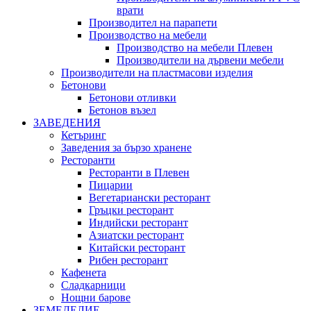
врати
Производител на парапети
Производство на мебели
Производство на мебели Плевен
Производители на дървени мебели
Производители на пластмасови изделия
Бетонови
Бетонови отливки
Бетонов възел
ЗАВЕДЕНИЯ
Кетъринг
Заведения за бързо хранене
Ресторанти
Ресторанти в Плевен
Пицарии
Вегетариански ресторант
Гръцки ресторант
Индийски ресторант
Азиатски ресторант
Китайски ресторант
Рибен ресторант
Кафенета
Сладкарници
Нощни барове
ЗЕМЕДЕЛИЕ