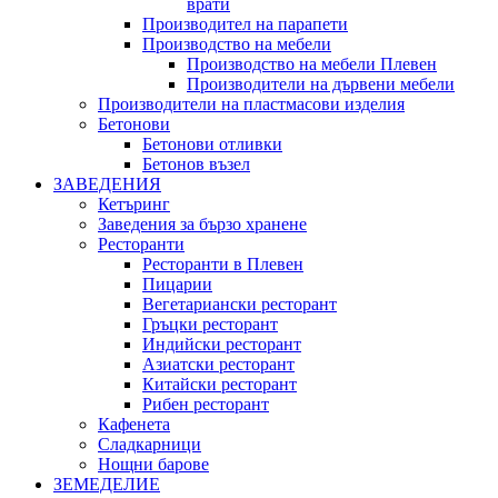
врати
Производител на парапети
Производство на мебели
Производство на мебели Плевен
Производители на дървени мебели
Производители на пластмасови изделия
Бетонови
Бетонови отливки
Бетонов възел
ЗАВЕДЕНИЯ
Кетъринг
Заведения за бързо хранене
Ресторанти
Ресторанти в Плевен
Пицарии
Вегетариански ресторант
Гръцки ресторант
Индийски ресторант
Азиатски ресторант
Китайски ресторант
Рибен ресторант
Кафенета
Сладкарници
Нощни барове
ЗЕМЕДЕЛИЕ