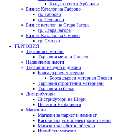
Къща за гости Арбанаси
Бизнес Каталог на Габрово
гр. Габрово
гр. Севлиево
Бизнес каталог на Стара Загора
гр. Стара Загора
Бизнес Каталог на Смолян
гр. Смолян
ТЪРГОВИЯ
Търговия с метали
Търговия метали Плевен
Недвижими имоти
Търговии на едро и дребно
Борса дървен материал
Борса дървен материал Плевен
Търговия строителни материали
Търговия за бельо
Дистрибутори
Дистрибутори на Щори
Пелети и Екобрикети
Магазини
Магазин за паркет и ламинат
Касови апарати и електронни везни
Магазин за работно облекло
Индийски магазин