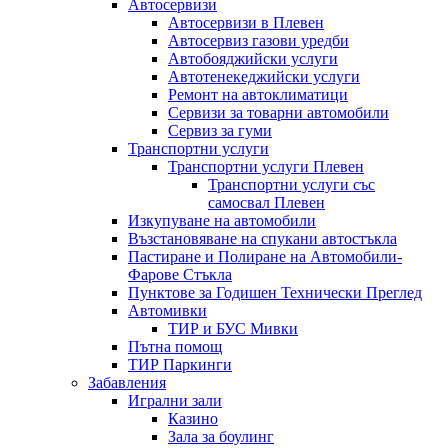
Автосервизи
Автосервизи в Плевен
Автосервиз газови уредби
Автобояджийски услуги
Автотенекеджийски услуги
Ремонт на автоклиматици
Сервизи за товарни автомобили
Сервиз за гуми
Транспортни услуги
Транспортни услуги Плевен
Транспортни услуги със
самосвал Плевен
Изкупуване на автомобили
Възстановяване на спукани автостъкла
Пастиране и Полиране на Автомобили-
Фарове Стъкла
Пунктове за Годишен Технически Преглед
Автомивки
ТИР и БУС Мивки
Пътна помощ
ТИР Паркинги
Забавления
Игрални зали
Казино
Зала за боулинг