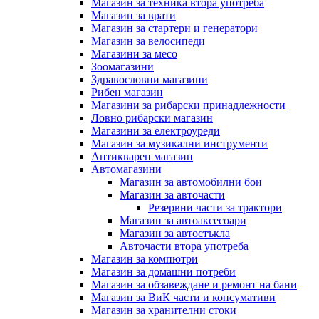
Магазин за техника втора употреба
Магазин за врати
Магазин за стартери и генератори
Магазин за велосипеди
Магазини за месо
Зоомагазини
Здравословни магазини
Рибен магазин
Магазини за рибарски принадлежности
Ловно рибарски магазин
Магазини за електроуреди
Магазин за музикални инструменти
Антикварен магазин
Автомагазини
Магазин за автомобилни бои
Магазин за авточасти
Резервни части за трактори
Магазин за автоаксесоари
Магазин за автостъкла
Авточасти втора употреба
Магазин за компютри
Магазин за домашни потреби
Магазин за обзавеждане и ремонт на бани
Магазин за ВиК части и консумативи
Магазин за хранителни стоки